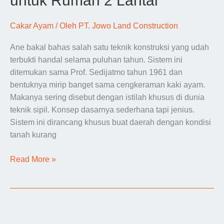
untuk Rumah 2 Lantai
Lantai
Cakar Ayam
/ Oleh
PT. Jowo Land Construction
Ane bakal bahas salah satu teknik konstruksi yang udah
terbukti handal selama puluhan tahun. Sistem ini
ditemukan sama Prof. Sedijatmo tahun 1961 dan
bentuknya mirip banget sama cengkeraman kaki ayam.
Makanya sering disebut dengan istilah khusus di dunia
teknik sipil. Konsep dasarnya sederhana tapi jenius.
Sistem ini dirancang khusus buat daerah dengan kondisi
tanah kurang
Detail
Read More »
Pondasi
Cakar
Ayam
untuk
Rumah