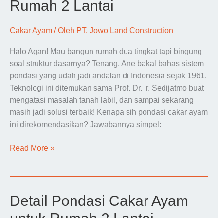
Rumah 2 Lantai
Cakar Ayam
/ Oleh
PT. Jowo Land Construction
Halo Agan! Mau bangun rumah dua tingkat tapi bingung
soal struktur dasarnya? Tenang, Ane bakal bahas sistem
pondasi yang udah jadi andalan di Indonesia sejak 1961.
Teknologi ini ditemukan sama Prof. Dr. Ir. Sedijatmo buat
mengatasi masalah tanah labil, dan sampai sekarang
masih jadi solusi terbaik! Kenapa sih pondasi cakar ayam
ini direkomendasikan? Jawabannya simpel:
Ukuran
Read More »
Besi
Cakar
Ayam
Rumah
Detail Pondasi Cakar Ayam
2