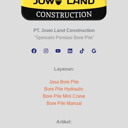
a
n
t
a
PT. Jowo Land Construction
i
"Spesialis Pondasi Bore Pile"
Layanan:
Jasa Bore Pile
Bore Pile Hydraulic
Bore Pile Mini Crane
Bore Pile Manual
Artikel: