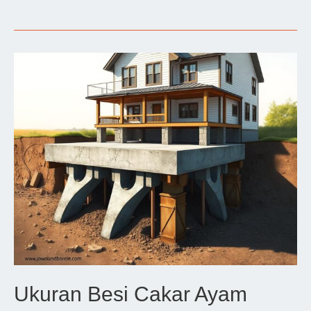
Pondasi
Cakar
Ayam
2
Lantai
Ukuran Besi Cakar Ayam