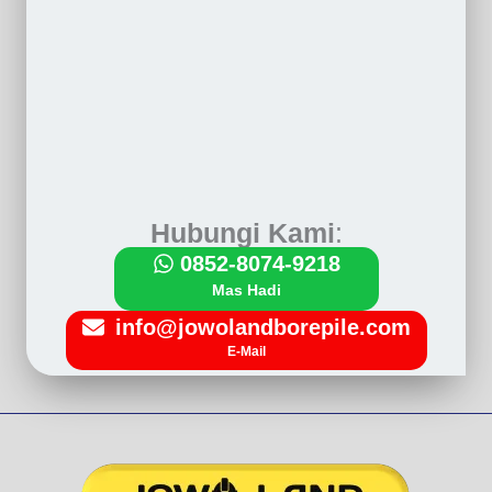
a
m
u
n
t
u
k
Hubungi Kami
:
R
0852-8074-9218
u
Mas Hadi
m
info@jowolandborepile.com
a
E-Mail
h
2
L