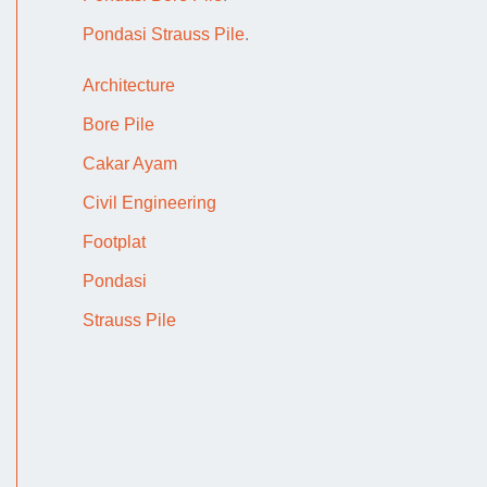
o
Pondasi Strauss Pile
.
n
d
Architecture
a
Bore Pile
s
Cakar Ayam
i
Civil Engineering
F
Footplat
o
Pondasi
o
Strauss Pile
t
p
l
a
t