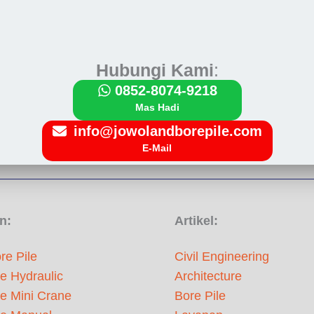
Hubungi Kami
:
0852-8074-9218
Mas Hadi
info@jowolandborepile.com
E-Mail
n:
Artikel:
re Pile
Civil Engineering
le Hydraulic
Architecture
le Mini Crane
Bore Pile