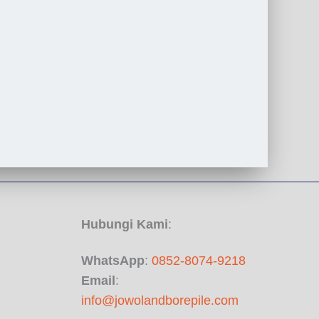
i
a
n
,
F
u
n
g
s
i
Hubungi Kami
:
,
d
WhatsApp
:
0852-8074-9218
a
Email
:
info@jowolandborepile.com
n