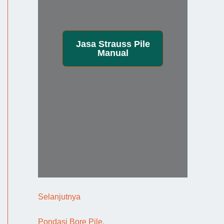
Jasa
Strauss Pile
Manual
:
Selanjutnya
P
Pondasi Bore Pile
.