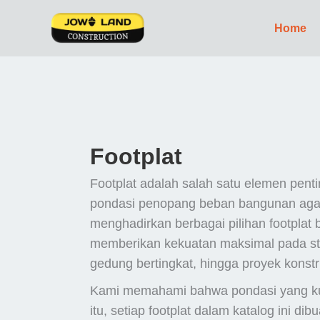
Lewati
ke
Home
konten
Footplat
Footplat adalah salah satu elemen pent
pondasi penopang beban bangunan agar t
menghadirkan berbagai pilihan footplat b
memberikan kekuatan maksimal pada stru
gedung bertingkat, hingga proyek konstr
Kami memahami bahwa pondasi yang kuat
itu, setiap footplat dalam katalog ini di