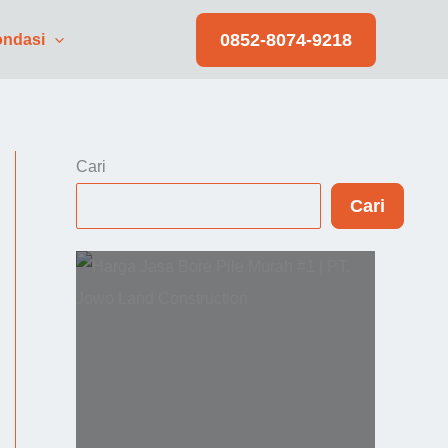
0852-8074-9218
ndasi
Cari
Cari