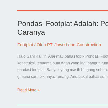
Ukuran
Footplat
Rumah
2
Pondasi Footplat Adalah: Pe
Lantai
Caranya
untuk
Konstruksi
Footplat
/ Oleh
PT. Jowo Land Construction
Kokoh
Halo Gan! Kali ini Ane mau bahas topik Pondasi Footp
konstruksi, terutama buat Agan yang lagi bangun ru
pondasi footplat. Banyak yang masih bingung sebena
gimana cara bikinnya. Tenang, Ane bakal bahas se
Pondasi
Read More »
Footplat
Adalah: