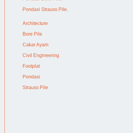
a
Pondasi Strauss Pile
.
r
i
Architecture
M
Bore Pile
o
Cakar Ayam
d
Civil Engineering
e
Footplat
l
Pondasi
R
Strauss Pile
u
m
a
h
S