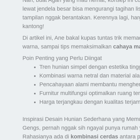
Nah, buat Agan yang mau hemat, konsep ini 
lewat jendela besar bisa mengurangi tagihan list
tampilan nggak berantakan. Kerennya lagi, ha
kantong!
Di artikel ini, Ane bakal kupas tuntas trik me
warna, sampai tips memaksimalkan
cahaya ma
Poin Penting yang Perlu Diingat
Tren hunian simpel dengan estetika ting
Kombinasi warna netral dan material ala
Pencahayaan alami membantu menghem
Furnitur multifungsi optimalkan ruang te
Harga terjangkau dengan kualitas terjam
Inspirasi Desain Hunian Sederhana yang Mem
Gengs, pernah nggak sih ngayal punya rumah y
Rahasianya ada di
kombinasi cerdas
antara p