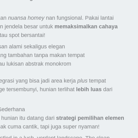
kan
nuansa homey
nan fungsional. Pakai lantai
an jendela besar untuk
memaksimalkan cahaya
atau spot bersantai!
an alami sekaligus elegan
 ruang tambahan tanpa makan tempat
atau lukisan abstrak monokrom
egrasi yang bisa jadi area kerja
plus
tempat
ge tersembunyi, hunian terlihat
lebih luas
dari
Sederhana
hunian itu datang dari
strategi pemilihan elemen
ggak cuma cantik, tapi juga super nyaman!