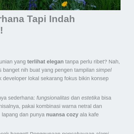
hana Tapi Indah
!
hunian yang
terlihat elegan
tanpa perlu ribet? Nah,
ts banget nih buat yang pengen tampilan
simpel
k developer lokal sekarang fokus bikin konsep
nnya sederhana:
fungsionalitas
dan
estetika
bisa
misalnya, pakai kombinasi warna netral dan
ih lapang dan punya
nuansa cozy
ala kafe