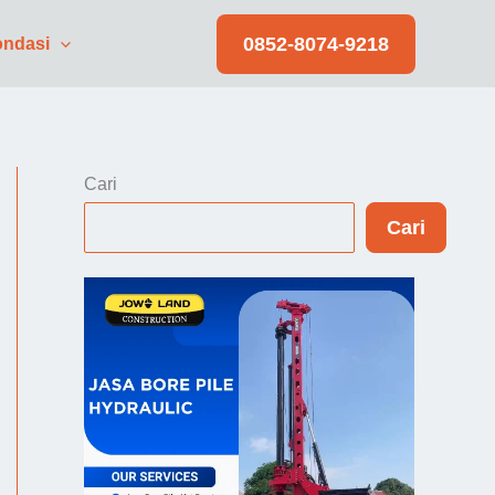
0852-8074-9218
ndasi
Cari
Cari