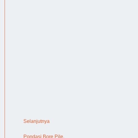
:
Selanjutnya
C
Pondasi Bore Pile
.