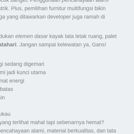
cocok banget! Penggunaan
pencahayaan alami
rik. Plus, pemilihan furnitur multifungsi bikin
rga yang ditawarkan developer juga ramah di
madukan
elemen dasar
kayak tata letak ruang, palet
tahari
. Jangan sampai kelewatan ya, Gans!
gi sedang digemari
mi jadi kunci utama
at energi
rbatas
in
ukau
ang terlihat mahal tapi sebenarnya hemat?
encahayaan alami, material berkualitas, dan tata