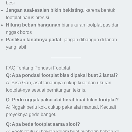
besi
Jangan asal-asalan bikin bekisting
, karena bentuk
footplat harus presisi
Hitung beban bangunan
biar ukuran footplat pas dan
nggak boros
Pastikan tanahnya padat
, jangan dibangun di tanah
yang labil
FAQ Tentang Pondasi Footplat
Q: Apa pondasi footplat bisa dipakai buat 2 lantai?
A: Bisa Gan, asal tanahnya cukup kuat dan ukuran
footplat-nya sesuai perhitungan teknis.
Q: Perlu nggak pakai alat berat buat bikin footplat?
A: Nggak perlu kok, cukup pake alat manual. Kecuali
proyeknya gede banget.
Q: Apa beda footplat sama sloof?
A: Footplat itu di bawah kolom buat nyebarin beban ke