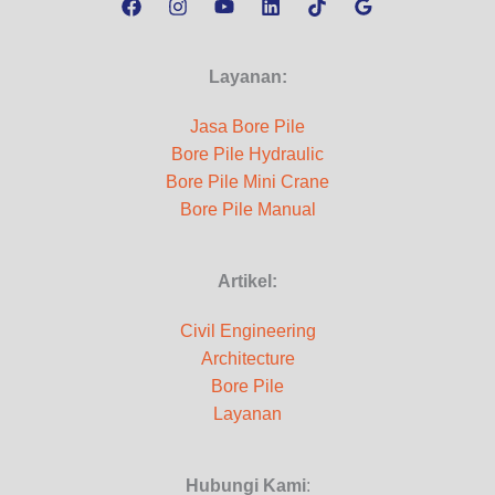
d
a
Layanan:
n
Jasa Bore Pile
C
Bore Pile Hydraulic
a
Bore Pile Mini Crane
r
Bore Pile Manual
a
n
Artikel:
y
Civil Engineering
a
Architecture
Bore Pile
Layanan
Hubungi Kami
: