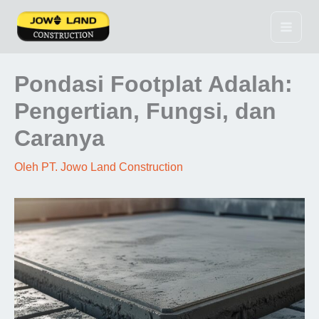
Lewati
ke
konten
Pondasi Footplat Adalah:
Pengertian, Fungsi, dan
Caranya
Oleh
PT. Jowo Land Construction