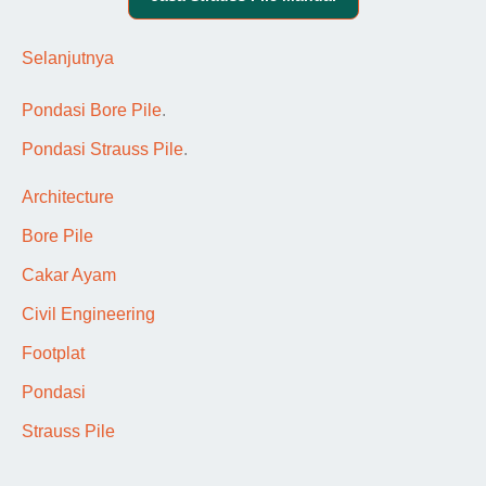
:
Selanjutnya
P
Pondasi Bore Pile
.
o
Pondasi Strauss Pile
.
n
d
Architecture
a
Bore Pile
s
Cakar Ayam
i
Civil Engineering
F
Footplat
o
Pondasi
o
Strauss Pile
t
p