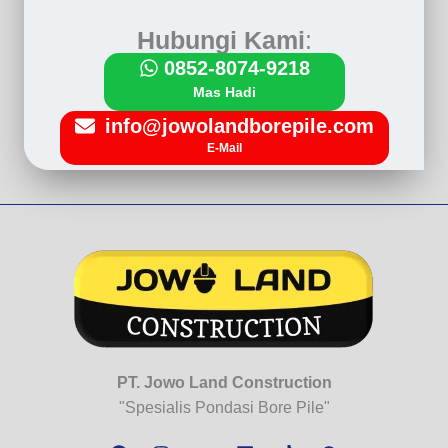
e
Hubungi Kami
:
r
0852-8074-9218
t
Mas Hadi
i
info@jowolandborepile.com
a
E-Mail
n
,
F
u
n
g
s
PT. Jowo Land Construction
i
"Spesialis Pondasi Bore Pile"
,