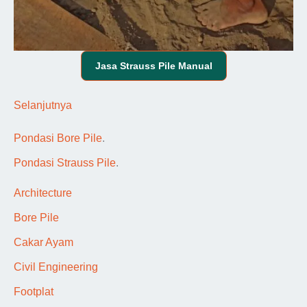
Jasa
Strauss Pile Manual
:
Selanjutnya
M
Pondasi Bore Pile
.
e
Pondasi Strauss Pile
.
n
g
Architecture
e
Bore Pile
n
Cakar Ayam
a
Civil Engineering
l
Footplat
C