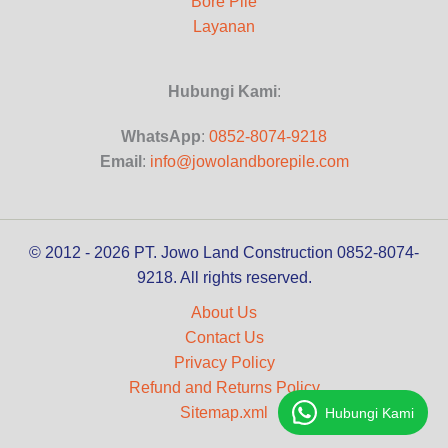
Bore Pile
Layanan
Hubungi Kami
:
WhatsApp
:
0852-8074-9218
Email
:
info@jowolandborepile.com
© 2012 - 2026 PT. Jowo Land Construction 0852-8074-
9218. All rights reserved.
About Us
Contact Us
Privacy Policy
Refund and Returns Policy
Sitemap.xml
Hubungi Kami