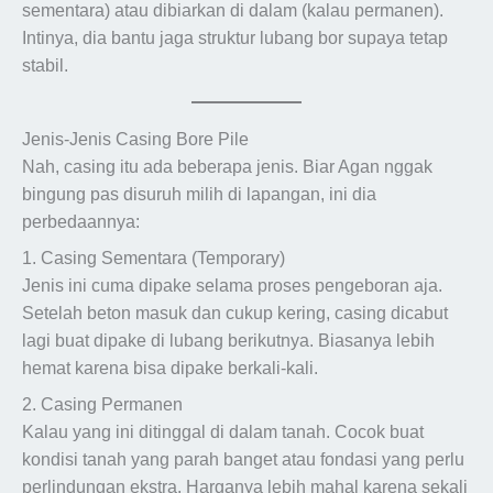
sementara) atau dibiarkan di dalam (kalau permanen).
Intinya, dia bantu jaga struktur lubang bor supaya tetap
stabil.
Jenis-Jenis Casing Bore Pile
Nah, casing itu ada beberapa jenis. Biar Agan nggak
bingung pas disuruh milih di lapangan, ini dia
perbedaannya:
1. Casing Sementara (Temporary)
Jenis ini cuma dipake selama proses pengeboran aja.
Setelah beton masuk dan cukup kering, casing dicabut
lagi buat dipake di lubang berikutnya. Biasanya lebih
hemat karena bisa dipake berkali-kali.
2. Casing Permanen
Kalau yang ini ditinggal di dalam tanah. Cocok buat
kondisi tanah yang parah banget atau fondasi yang perlu
perlindungan ekstra. Harganya lebih mahal karena sekali