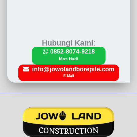
F
u
n
g
Hubungi Kami
:
s
0852-8074-9218
i
Mas Hadi
,
info@jowolandborepile.com
J
E-Mail
e
n
i
s
,
d