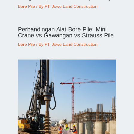
Bore Pile
/ By
PT. Jowo Land Construction
Perbandingan Alat Bore Pile: Mini
Crane vs Gawangan vs Strauss Pile
Bore Pile
/ By
PT. Jowo Land Construction