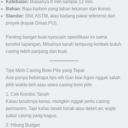
Ketebalan
: Biasanya 8 mm sampai 12 mm.
Bahan
: Baja karbon yang tahan tekanan dan korosi.
Standar
: SNI, ASTM, atau kadang pakai referensi dari
proyek (kayak Dinas PU).
Penting banget buat nyesuain spesifikasi ini sama
kondisi lapangan. Misalnya tanah lempung lembek butuh
casing lebih panjang dan kuat.
Tips Milih Casing Bore Pile yang Tepat
Ane punya beberapa tips nih Gan biar Agan nggak salah
pilih waktu beli atau sewa casing bore pile:
1. Cek Kondisi Tanah
Kalau tanahnya keras, mungkin nggak perlu casing
permanen. Tapi kalau tanah lunak atau deket air, wajib
pakai casing yang bagus.
2. Hitung Budget