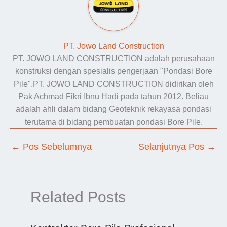
PT. Jowo Land Construction
PT. JOWO LAND CONSTRUCTION adalah perusahaan
konstruksi dengan spesialis pengerjaan "Pondasi Bore
Pile".PT. JOWO LAND CONSTRUCTION didirikan oleh
Pak Achmad Fikri Ibnu Hadi pada tahun 2012. Beliau
adalah ahli dalam bidang Geoteknik rekayasa pondasi
terutama di bidang pembuatan pondasi Bore Pile.
←
Pos Sebelumnya
Selanjutnya Pos
→
Related Posts