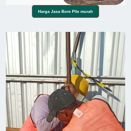
Harga
Jasa Bore Pile
murah