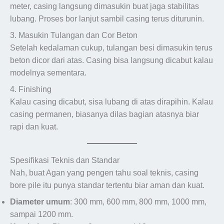
meter, casing langsung dimasukin buat jaga stabilitas
lubang. Proses bor lanjut sambil casing terus diturunin.
3. Masukin Tulangan dan Cor Beton
Setelah kedalaman cukup, tulangan besi dimasukin terus
beton dicor dari atas. Casing bisa langsung dicabut kalau
modelnya sementara.
4. Finishing
Kalau casing dicabut, sisa lubang di atas dirapihin. Kalau
casing permanen, biasanya dilas bagian atasnya biar
rapi dan kuat.
Spesifikasi Teknis dan Standar
Nah, buat Agan yang pengen tahu soal teknis, casing
bore pile itu punya standar tertentu biar aman dan kuat.
Diameter umum
: 300 mm, 600 mm, 800 mm, 1000 mm,
sampai 1200 mm.