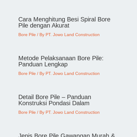
Cara Menghitung Besi Spiral Bore
Pile dengan Akurat
Bore Pile
/ By
PT. Jowo Land Construction
Metode Pelaksanaan Bore Pile:
Panduan Lengkap
Bore Pile
/ By
PT. Jowo Land Construction
Detail Bore Pile – Panduan
Konstruksi Pondasi Dalam
Bore Pile
/ By
PT. Jowo Land Construction
Jenis Bore Pile Gawangan Murah &