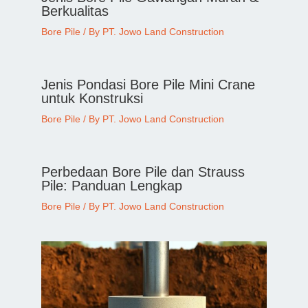
Berkualitas
Bore Pile
/ By
PT. Jowo Land Construction
Jenis Pondasi Bore Pile Mini Crane
untuk Konstruksi
Bore Pile
/ By
PT. Jowo Land Construction
Perbedaan Bore Pile dan Strauss
Pile: Panduan Lengkap
Bore Pile
/ By
PT. Jowo Land Construction