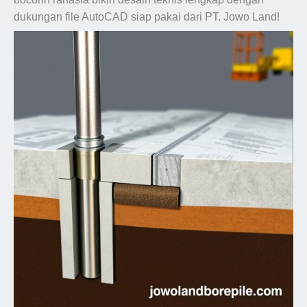
dukungan file AutoCAD siap pakai dari PT. Jowo Land!