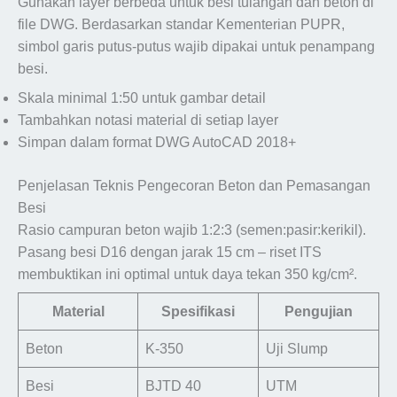
Gunakan layer berbeda untuk besi tulangan dan beton di
file DWG. Berdasarkan standar Kementerian PUPR,
simbol garis putus-putus wajib dipakai untuk penampang
besi.
Skala minimal 1:50 untuk gambar detail
Tambahkan notasi material di setiap layer
Simpan dalam format DWG AutoCAD 2018+
Penjelasan Teknis Pengecoran Beton dan Pemasangan
Besi
Rasio campuran beton wajib 1:2:3 (semen:pasir:kerikil).
Pasang besi D16 dengan jarak 15 cm – riset ITS
membuktikan ini optimal untuk daya tekan 350 kg/cm².
Material
Spesifikasi
Pengujian
Beton
K-350
Uji Slump
Besi
BJTD 40
UTM