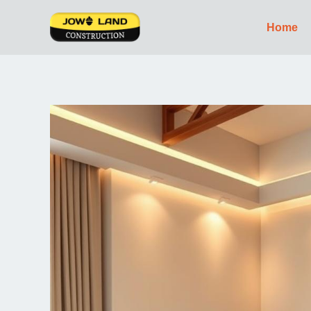
Lewati
ke
Home
konten