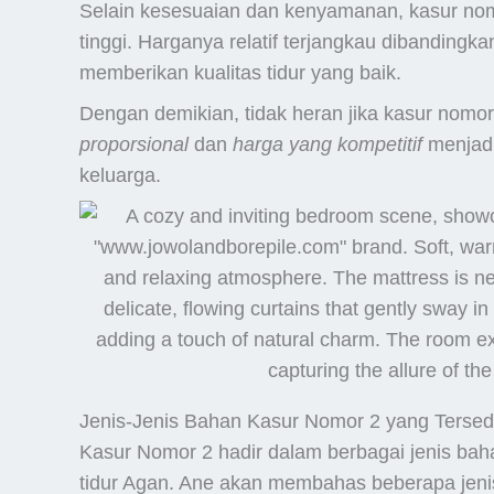
Selain kesesuaian dan kenyamanan, kasur n
tinggi. Harganya relatif terjangkau dibanding
memberikan kualitas tidur yang baik.
Dengan demikian, tidak heran jika kasur nomor
proporsional
dan
harga yang kompetitif
menjadi
keluarga.
Jenis-Jenis Bahan Kasur Nomor 2 yang Tersed
Kasur Nomor 2 hadir dalam berbagai jenis ba
tidur Agan. Ane akan membahas beberapa jeni