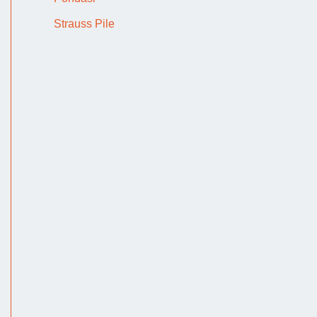
u
Strauss Pile
r
N
o
m
o
r
2