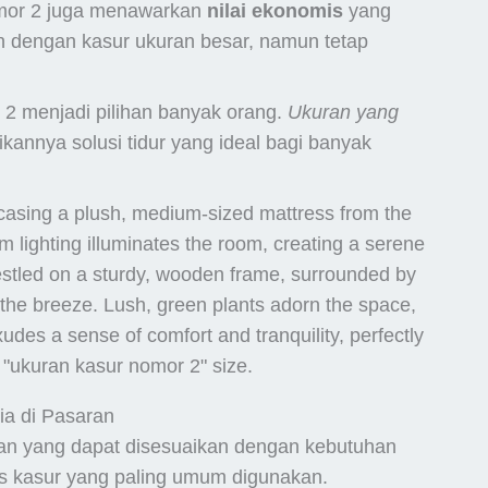
omor 2 juga menawarkan
nilai ekonomis
yang
kan dengan kasur ukuran besar, namun tetap
 2 menjadi pilihan banyak orang.
Ukuran yang
kannya solusi tidur yang ideal bagi banyak
ia di Pasaran
han yang dapat disesuaikan dengan kebutuhan
s kasur yang paling umum digunakan.