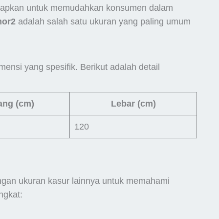
etapkan untuk memudahkan konsumen dalam
mor2
adalah salah satu ukuran yang paling umum
mensi yang spesifik. Berikut adalah detail
ang (cm)
Lebar (cm)
120
ngan ukuran kasur lainnya untuk memahami
ngkat: