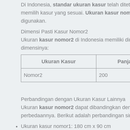
Di Indonesia,
standar ukuran kasur
telah dit
memilih kasur yang sesuai.
Ukuran kasur no
digunakan.
Dimensi Pasti Kasur Nomor2
Ukuran
kasur nomor2
di Indonesia memiliki di
dimensinya:
Ukuran Kasur
Panj
Nomor2
200
Perbandingan dengan Ukuran Kasur Lainnya
Ukuran
kasur nomor2
dapat dibandingkan de
perbedaannya. Berikut adalah perbandingan si
Ukuran kasur nomor1: 180 cm x 90 cm