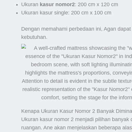
Ukuran
kasur nomor2
: 200 cm x 120 cm
Ukuran kasur single: 200 cm x 100 cm
Dengan memahami perbedaan ini, Agan dapat m
kebutuhan.
Kenapa Ukuran Kasur Nomor 2 Banyak Dimina
Ukuran kasur nomor 2 menjadi pilihan banyak
ruangan. Ane akan menjelaskan beberapa alasa