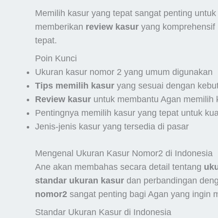
Memilih kasur yang tepat sangat penting untuk 
memberikan
review kasur
yang komprehensif
tepat.
Poin Kunci
Ukuran kasur nomor 2 yang umum digunakan
Tips memilih kasur
yang sesuai dengan kebu
Review kasur
untuk membantu Agan memilih k
Pentingnya memilih kasur yang tepat untuk kual
Jenis-jenis kasur yang tersedia di pasar
Mengenal Ukuran Kasur Nomor2 di Indonesia
Ane akan membahas secara detail tentang
uk
standar ukuran kasur
dan perbandingan deng
nomor2
sangat penting bagi Agan yang ingin 
Standar Ukuran Kasur di Indonesia