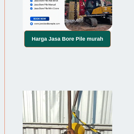
Harga
Jasa Bore Pile
murah