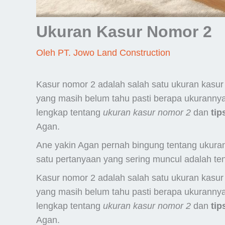
Ukuran Kasur Nomor 2
Oleh
PT. Jowo Land Construction
Kasur nomor 2 adalah salah satu ukuran kasur 
yang masih belum tahu pasti berapa ukurannya.
lengkap tentang
ukuran kasur nomor 2
dan
tip
Agan.
Ane yakin Agan pernah bingung tentang ukuran
satu pertanyaan yang sering muncul adalah t
Kasur nomor 2 adalah salah satu ukuran kasur 
yang masih belum tahu pasti berapa ukurannya.
lengkap tentang
ukuran kasur nomor 2
dan
tip
Agan.