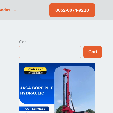
0852-8074-9218
ndasi
Cari
Cari