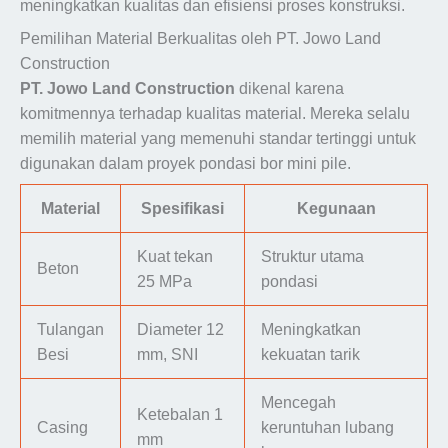
meningkatkan kualitas dan efisiensi proses konstruksi.
Pemilihan Material Berkualitas oleh PT. Jowo Land
Construction
PT. Jowo Land Construction
dikenal karena
komitmennya terhadap kualitas material. Mereka selalu
memilih material yang memenuhi standar tertinggi untuk
digunakan dalam proyek pondasi bor mini pile.
Material
Spesifikasi
Kegunaan
Kuat tekan
Struktur utama
Beton
25 MPa
pondasi
Tulangan
Diameter 12
Meningkatkan
Besi
mm, SNI
kekuatan tarik
Mencegah
Ketebalan 1
Casing
keruntuhan lubang
mm