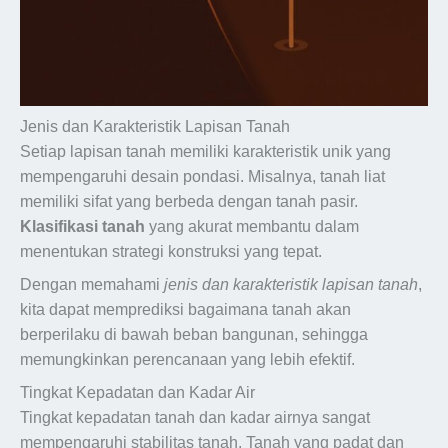
Jenis dan Karakteristik Lapisan Tanah
Setiap lapisan tanah memiliki karakteristik unik yang
mempengaruhi desain pondasi. Misalnya, tanah liat
memiliki sifat yang berbeda dengan tanah pasir.
Klasifikasi tanah
yang akurat membantu dalam
menentukan strategi konstruksi yang tepat.
Dengan memahami
jenis dan karakteristik lapisan tanah
,
kita dapat memprediksi bagaimana tanah akan
berperilaku di bawah beban bangunan, sehingga
memungkinkan perencanaan yang lebih efektif.
Tingkat Kepadatan dan Kadar Air
Tingkat kepadatan tanah dan kadar airnya sangat
mempengaruhi stabilitas tanah. Tanah yang padat dan