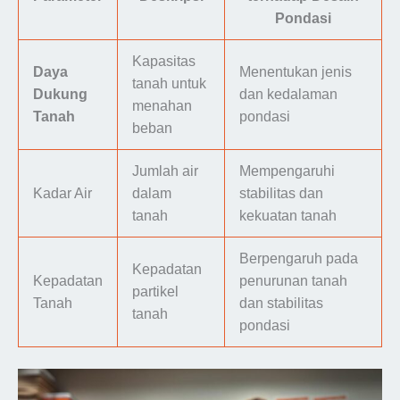
Pondasi
Kapasitas
Daya
Menentukan jenis
tanah untuk
Dukung
dan kedalaman
menahan
Tanah
pondasi
beban
Jumlah air
Mempengaruhi
Kadar Air
dalam
stabilitas dan
tanah
kekuatan tanah
Berpengaruh pada
Kepadatan
Kepadatan
penurunan tanah
partikel
Tanah
dan stabilitas
tanah
pondasi