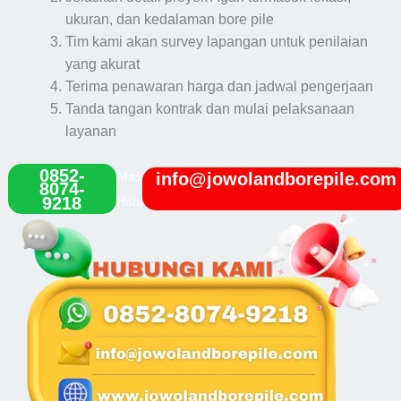
ukuran, dan kedalaman bore pile
Tim kami akan survey lapangan untuk penilaian
yang akurat
Terima penawaran harga dan jadwal pengerjaan
Tanda tangan kontrak dan mulai pelaksanaan
layanan
0852-
Mas
info@jowolandborepile.com
8074-
9218
Hadi