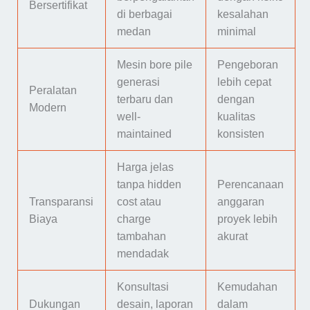
Bersertifikat
di berbagai
kesalahan
medan
minimal
Mesin bore pile
Pengeboran
generasi
lebih cepat
Peralatan
terbaru dan
dengan
Modern
well-
kualitas
maintained
konsisten
Harga jelas
tanpa hidden
Perencanaan
Transparansi
cost atau
anggaran
Biaya
charge
proyek lebih
tambahan
akurat
mendadak
Konsultasi
Kemudahan
Dukungan
desain, laporan
dalam