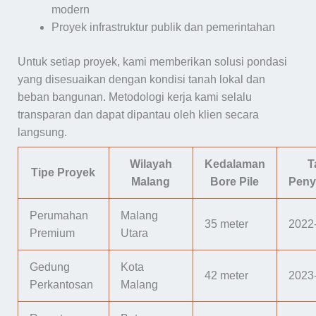
modern
Proyek infrastruktur publik dan pemerintahan
Untuk setiap proyek, kami memberikan solusi pondasi
yang disesuaikan dengan kondisi tanah lokal dan
beban bangunan. Metodologi kerja kami selalu
transparan dan dapat dipantau oleh klien secara
langsung.
Wilayah
Kedalaman
T
Tipe Proyek
Malang
Bore Pile
Peny
Perumahan
Malang
35 meter
2022
Premium
Utara
Gedung
Kota
42 meter
2023
Perkantosan
Malang