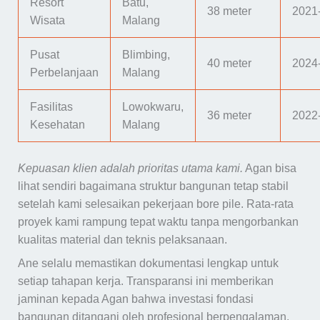
Resort
Batu,
38 meter
2021
Wisata
Malang
Pusat
Blimbing,
40 meter
2024
Perbelanjaan
Malang
Fasilitas
Lowokwaru,
36 meter
2022
Kesehatan
Malang
Kepuasan klien adalah prioritas utama kami.
Agan bisa
lihat sendiri bagaimana struktur bangunan tetap stabil
setelah kami selesaikan pekerjaan bore pile. Rata-rata
proyek kami rampung tepat waktu tanpa mengorbankan
kualitas material dan teknis pelaksanaan.
Ane selalu memastikan dokumentasi lengkap untuk
setiap tahapan kerja. Transparansi ini memberikan
jaminan kepada Agan bahwa investasi fondasi
bangunan ditangani oleh profesional berpengalaman.