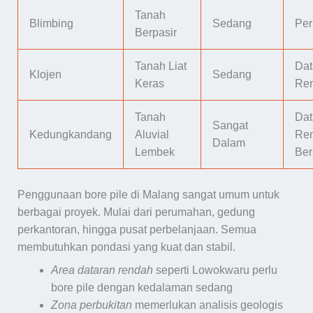
Tanah
Blimbing
Sedang
Per
Berpasir
Tanah Liat
Dat
Klojen
Sedang
Keras
Re
Tanah
Dat
Sangat
Kedungkandang
Aluvial
Re
Dalam
Lembek
Ber
Penggunaan bore pile di Malang sangat umum untuk
berbagai proyek. Mulai dari perumahan, gedung
perkantoran, hingga pusat perbelanjaan. Semua
membutuhkan pondasi yang kuat dan stabil.
Area dataran rendah
seperti Lowokwaru perlu
bore pile dengan kedalaman sedang
Zona perbukitan
memerlukan analisis geologis