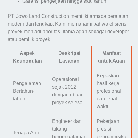
Garansi pengerjaan hingga satu tahun
PT. Jowo Land Construction memiliki armada peralatan
modern dan lengkap. Kami memahami bahwa efisiensi
proyek menjadi prioritas utama agan sebagai developer
atau pemilik proyek.
Aspek
Deskripsi
Manfaat
Keunggulan
Layanan
untuk Agan
Kepastian
Operasional
Pengalaman
hasil kerja
sejak 2012
Bertahun-
profesional
dengan ribuan
tahun
dan tepat
proyek selesai
waktu
Engineer dan
Pekerjaan
tukang
presisi
Tenaga Ahli
berpengalaman
dengan risiko