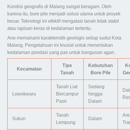
Kondisi geografis di Malang sangat beragam. Oleh
karena itu, bore pile menjadi solusi utama untuk proyek
besar. Teknologi ini efektif mengatasi tanah tidak stabil
atau lapisan keras di kedalaman tertentu.
Ane memahami karakteristik geologis setiap sudut Kota
Malang. Pengetahuan ini krusial untuk menentukan
kedalaman pondasi yang pas untuk bangunan agan.
Tipe
Kebutuhan
Ko
Kecamatan
Tanah
Bore Pile
Geo
Tanah Liat
Sedang
Dat
Lowokwaru
Bercampur
hingga
Re
Pasir
Dalam
Tanah
Are
Sukun
Dalam
Lempung
Tra