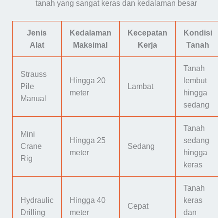
tanah yang sangat keras dan kedalaman besar
Jenis
Kedalaman
Kecepatan
Kondisi
Alat
Maksimal
Kerja
Tanah
Tanah
Strauss
Hingga 20
lembut
Pile
Lambat
meter
hingga
Manual
sedang
Tanah
Mini
Hingga 25
sedang
Crane
Sedang
meter
hingga
Rig
keras
Tanah
Hydraulic
Hingga 40
keras
Cepat
Drilling
meter
dan